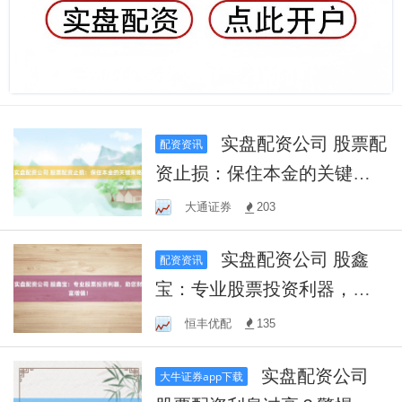
实盘配资公司 股票配
配资资讯
资止损：保住本金的关键策
略
大通证券
203
实盘配资公司 股鑫
配资资讯
宝：专业股票投资利器，助
您财富增值！
恒丰优配
135
实盘配资公司
大牛证券app下载