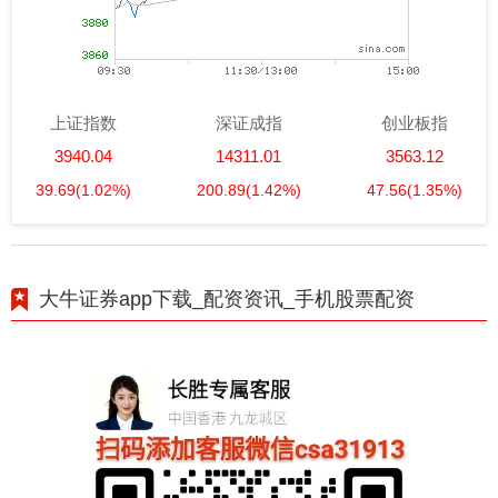
上证指数
深证成指
创业板指
3940.04
14311.01
3563.12
39.69
(1.02%)
200.89
(1.42%)
47.56
(1.35%)
大牛证券app下载_配资资讯_手机股票配资