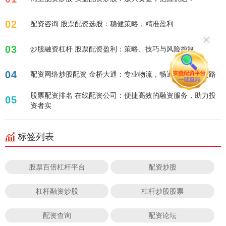
02
配资咨询 股票配资选股：稳健策略，精准盈利
03
炒股融资杠杆 股票配资盈利：策略、技巧与风险控制
04
配资网络炒股配资 金桥大通：专业物流，畅通全球贸易之路
股票配资排名 在线配资公司：便捷高效的融资服务，助力投
05
资者实
标签列表
股票百倍杠杆平台
配资炒股
杠杆融资炒股
杠杆炒股股票
配资查询
配资论坛