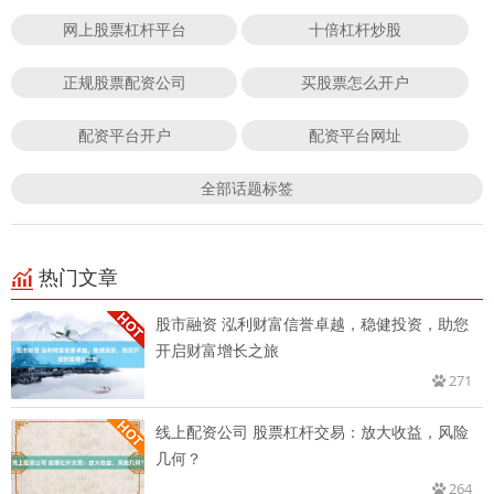
网上股票杠杆平台
十倍杠杆炒股
正规股票配资公司
买股票怎么开户
配资平台开户
配资平台网址
全部话题标签
热门文章
股市融资 泓利财富信誉卓越，稳健投资，助您
开启财富增长之旅
271
线上配资公司 股票杠杆交易：放大收益，风险
几何？
264