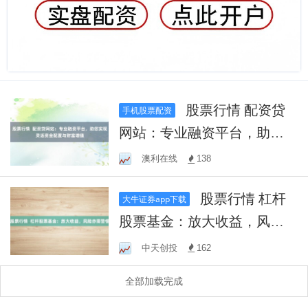
股票行情 配资贷
手机股票配资
网站：专业融资平台，助您
实现灵活资金配置与财富增
澳利在线
138
值
股票行情 杠杆
大牛证券app下载
股票基金：放大收益，风险
亦需警惕
中天创投
162
全部加载完成