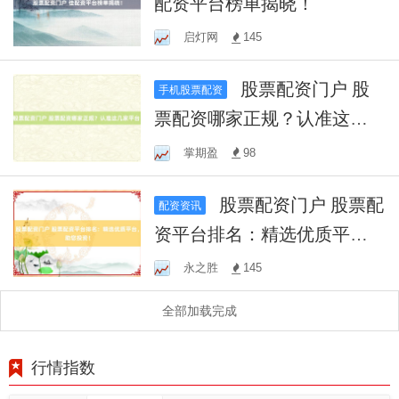
配资平台榜单揭晓！
启灯网
145
股票配资门户 股
手机股票配资
票配资哪家正规？认准这几
家平台！
掌期盈
98
股票配资门户 股票配
配资资讯
资平台排名：精选优质平
台，助您投资！
永之胜
145
全部加载完成
行情指数