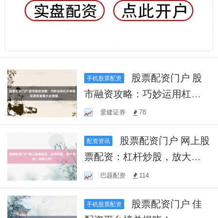
股票配资门户 股
手机股票配资
市融资攻略：巧妙运用杠杆
策略，实现资金最大化增值
爱建证券
78
股票配资门户 网上股
配资资讯
票配资：杠杆炒股，放大收
益？风险几何？
巴题配资
114
股票配资门户 佳
手机股票配资