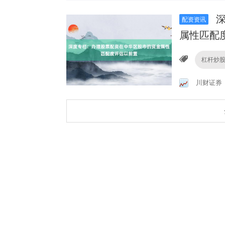
深
配资资讯
属性匹配
杠杆炒
川财证券