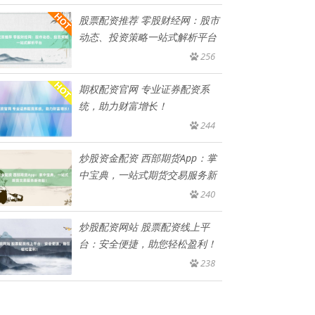
股票配资推荐 零股财经网：股市
动态、投资策略一站式解析平台
256
期权配资官网 专业证券配资系
统，助力财富增长！
244
炒股资金配资 西部期货App：掌
中宝典，一站式期货交易服务新
240
炒股配资网站 股票配资线上平
台：安全便捷，助您轻松盈利！
238