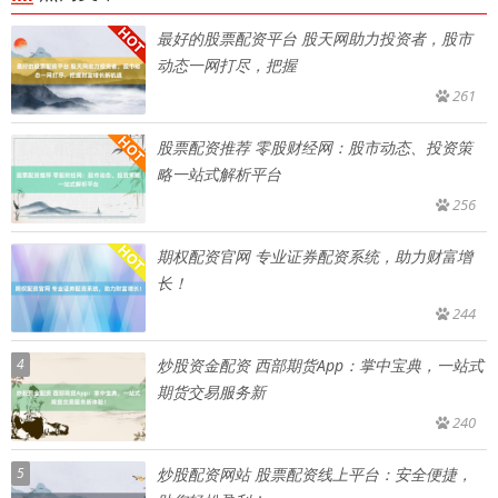
最好的股票配资平台 股天网助力投资者，股市
动态一网打尽，把握
261
股票配资推荐 零股财经网：股市动态、投资策
略一站式解析平台
256
期权配资官网 专业证券配资系统，助力财富增
长！
244
4
炒股资金配资 西部期货App：掌中宝典，一站式
期货交易服务新
240
5
炒股配资网站 股票配资线上平台：安全便捷，