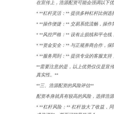
在宣传上，浩源配资可能会强调以下优
* **杠杆灵活：** 提供多种杠杆比
* **操作便捷：** 交易系统流畅，操
* **风控严格：** 设有止损线和平仓
* **资金安全：** 与正规券商合作，
* **服务周到：** 提供专业的客服支
**需要注意的是，以上优势仅仅是宣
真实性。**
**三、浩源配资的风险评估**
配资本身就具有较高的风险，选择浩源
* **杠杆风险：** 杠杆放大了收