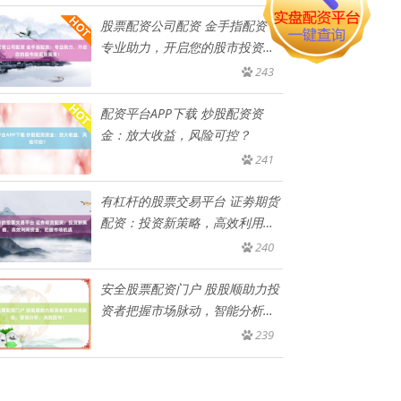
股票配资公司配资 金手指配资：
专业助力，开启您的股市投资新
篇
243
配资平台APP下载 炒股配资资
金：放大收益，风险可控？
241
有杠杆的股票交易平台 证劵期货
配资：投资新策略，高效利用资
金
240
安全股票配资门户 股股顺助力投
资者把握市场脉动，智能分析，
决
239